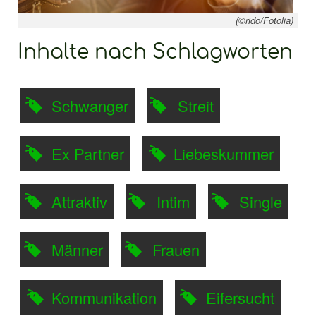
(©rido/Fotolia)
Inhalte nach Schlagworten
Schwanger
Streit
Ex Partner
Liebeskummer
Attraktiv
Intim
Single
Männer
Frauen
Kommunikation
Eifersucht