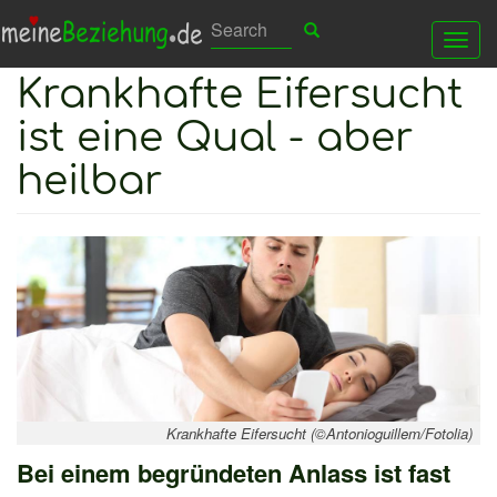
Direkt
Search
Search
Suchen
Tog
zum
Krankhafte Eifersucht
nav
Inhalt
ist eine Qual - aber
heilbar
Krankhafte Eifersucht (©Antonioguillem/Fotolia)
Bei einem begründeten Anlass ist fast