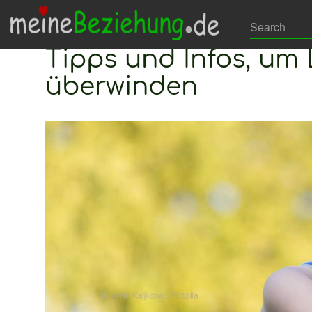
Direkt
Hauptnavigation
Search
zum
Such
Tipps und Infos, um
Inhalt
überwinden