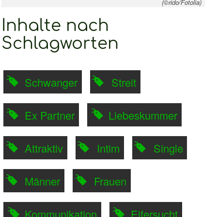
(©rido/Fotolia)
Inhalte nach
Schlagworten
Schwanger
Streit
Ex Partner
Liebeskummer
Attraktiv
Intim
Single
Männer
Frauen
Kommunikation
Eifersucht