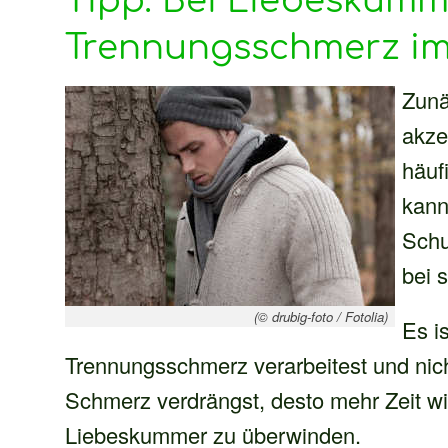
Tipp: Bei Liebeskum
Trennungsschmerz im
Zunä
akze
häuf
kann
Schu
bei 
(© drubig-foto / Fotolia)
Es i
Trennungsschmerz verarbeitest und nich
Schmerz verdrängst, desto mehr Zeit wi
Liebeskummer zu überwinden.