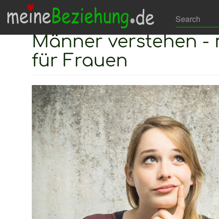
Direkt
Hauptnavigation
Search
zum
Such
Männer verstehen - 
Inhalt
für Frauen