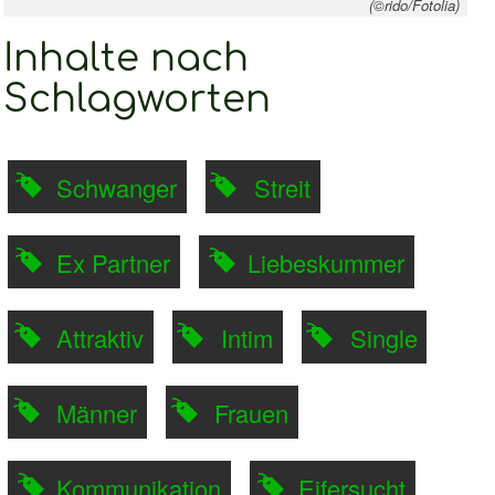
(©rido/Fotolia)
Inhalte nach
Schlagworten
Schwanger
Streit
Ex Partner
Liebeskummer
Attraktiv
Intim
Single
Männer
Frauen
Kommunikation
Eifersucht