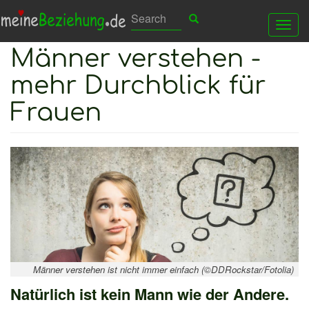
Direkt
Search
Search
Suchen
Tog
zum
Männer verstehen -
nav
Inhalt
mehr Durchblick für
Frauen
Männer verstehen ist nicht immer einfach (©DDRockstar/Fotolia)
Natürlich ist kein Mann wie der Andere.