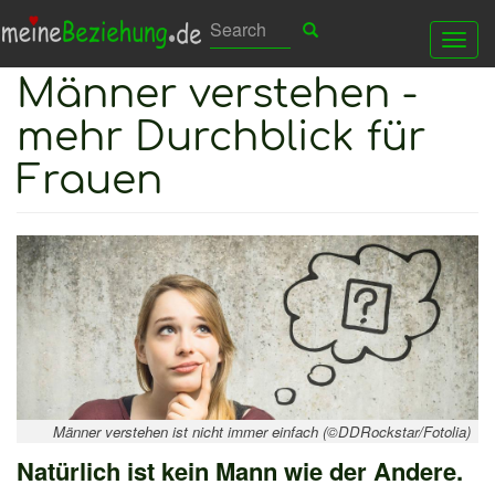
Direkt
Search
Search
Suchen
Tog
zum
Männer verstehen -
nav
Inhalt
mehr Durchblick für
Frauen
Männer verstehen ist nicht immer einfach (©DDRockstar/Fotolia)
Natürlich ist kein Mann wie der Andere.