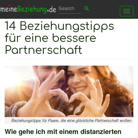
Direkt
Search
Search
Suchen
Tog
zum
14 Beziehungstipps
nav
Inhalt
für eine bessere
Partnerschaft
Beziehungstipps für Paare, die eine glückliche Partnerschaft wollen
Wie gehe ich mit einem distanzierten